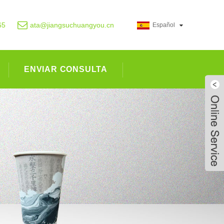
65
ata@jiangsuchuangyou.cn
Español
ENVIAR CONSULTA