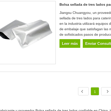
Bolsa sellada de tres lados pa
Jiangsu Chuangyou, un proveedo
sellada de tres lados para cater
en la industria utilizará equipos
de embalaje que satisfagan las n
de sofisticados pasos de produc
Leer más
Enviar Consul
1
abricante y proveedor Bolsa sellada de tres lados confiable en China,