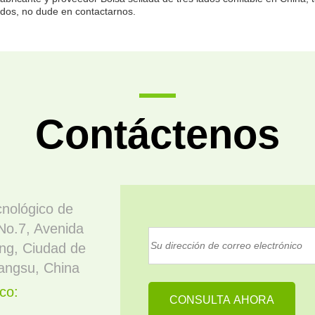
dos, no dude en contactarnos.
Contáctenos
nológico de
 No.7, Avenida
ng, Ciudad de
iangsu, China
co: