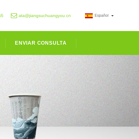
65
ata@jiangsuchuangyou.cn
Español
ENVIAR CONSULTA