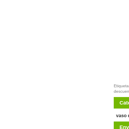
Etiqueta
descuent
Cat
vaso 
Env