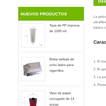
Des
NUEVOS PRODUCTOS
La pelí
ultrafi
Taza de PP impresa
básico 
de 1000 ml.
Carac
Bolsa sellada de
1. El ma
ocho lados para
2. Al op
cigarrillos
3. La pe
4. Prese
Vaso de papel
corrugado de 14
onzas